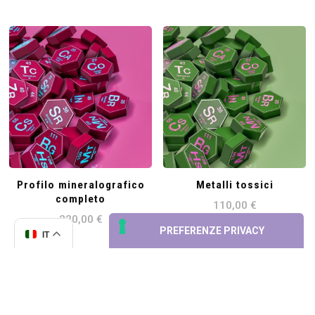
Profilo mineralografico
Metalli tossici
completo
110,00
€
220,00
€
IT