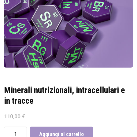
Minerali nutrizionali, intracellulari e
in tracce
110,00
€
Minerali
Aggiungi al carrello
nutrizionali,