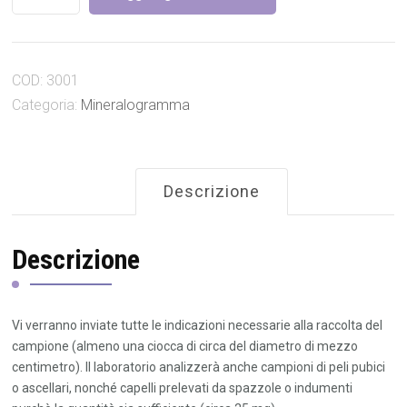
intracellulari
e
in
COD:
3001
tracce
quantità
Categoria:
Mineralogramma
Descrizione
Descrizione
Vi verranno inviate tutte le indicazioni necessarie alla raccolta del
campione (almeno una ciocca di circa del diametro di mezzo
centimetro). Il laboratorio analizzerà anche campioni di peli pubici
o ascellari, nonché capelli prelevati da spazzole o indumenti